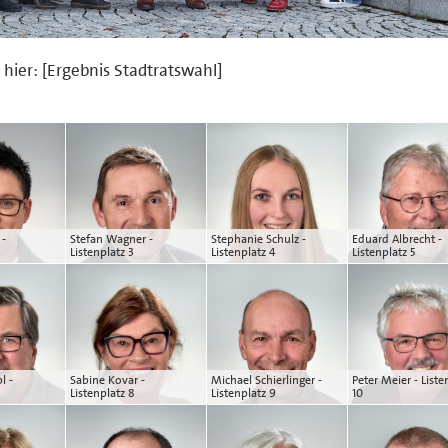
 hier: [Ergebnis Stadtratswahl]
 -
Stefan Wagner -
Stephanie Schulz -
Eduard Albrecht -
Listenplatz 3
Listenplatz 4
Listenplatz 5
l -
Sabine Kovar -
Michael Schierlinger -
Peter Meier - Liste
Listenplatz 8
Listenplatz 9
10