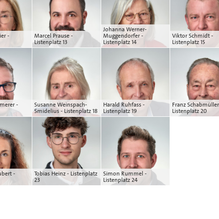
Johanna Werner-
er -
Marcel Prause -
Muggendorfer -
Viktor Schmidt -
Listenplatz 13
Listenplatz 14
Listenplatz 15
merer -
Susanne Weinspach-
Harald Ruhfass -
Franz Schabmüller
Smidelius - Listenplatz 18
Listenplatz 19
Listenplatz 20
ubert -
Tobias Heinz - Listenplatz
Simon Rummel -
23
Listenplatz 24